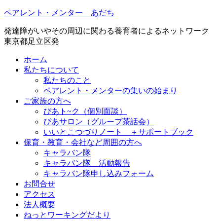
ペアレント・メンター あだち
発達障がいやその周辺に関わる養育者によるネットワーク
東京都足立区発
ホーム
私たちについて
私たちのこと
ペアレント・メンターの集いの始まり
ご家族の方へ
ぴあト~ク（個別面談）
ぴあサロン（グループ茶話会）
いいとこつづりノート ＋サポートブック
保育・教育・会社など周囲の方へ
キャラバン隊
キャラバン隊 活動報告
キャラバン隊申し込みフォーム
お問合せ
アクセス
法人概要
ねっとワーキングだより