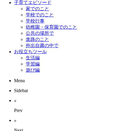
子育てエピソード
家でのこと
学校でのこと
学校行事
幼稚園・保育園でのこと
公共の場所で
進路のこと
外出自粛の中で
お役立ちツール
生活編
学習編
遊び編
Menu
Sidebar
«
Prev
»
Next