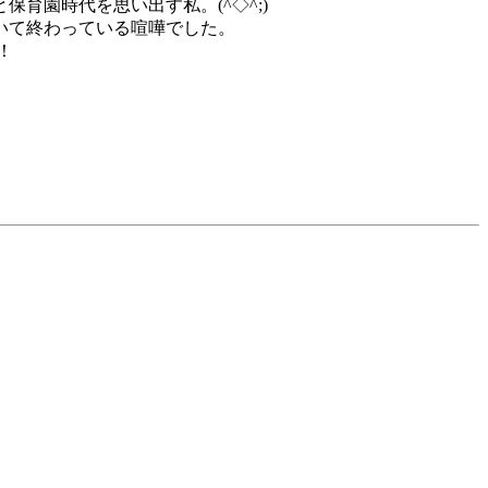
育園時代を思い出す私。(^◇^;)
いて終わっている喧嘩でした。
！