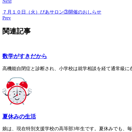
Next
７月１０日（火）ぴあサロン③開催のおしらせ
Prev
関連記事
数学がすきだから
高機能自閉症と診断され、小学校は就学相談を経て通常級に在籍
夏休みの生活
娘は、現在特別支援学校の高等部3年生です。夏休みでも、毎日