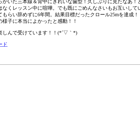
かいた三本線＆背中にきれいな歯型！久しぶりに見たなあ！と保
はなくレッスン中に喧嘩。でも既にごめんなさいもお互いして
もらい辞めずに6年間。結果目標だったクロール25mを達成！
の様子に本当によかったと感動！！
んで受けています！！(*´▽｀*)
ード