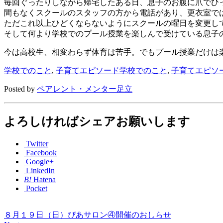
毎回ぐったりしながら帰宅したある日、息子のお腹に爪でひっ
間もなくスクールのスタッフの方から電話があり、更衣室で
ただこれ以上ひどくならないようにスクールの曜日を変更して
そして何より学校でのプール授業を楽しんで受けている息子
今は高校生、相変わらず体育は苦手。でもプール授業だけは楽し
学校でのこと
,
子育てエピソード
学校でのこと
,
子育てエピソ
Posted by
ペアレント・メンター足立
よろしければシェアお願いします
Twitter
Facebook
Google+
LinkedIn
B!
Hatena
Pocket
８月１９日（日）ぴあサロン④開催のおしらせ