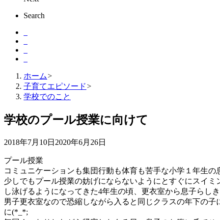
Search
ホーム
>
子育てエピソード
>
学校でのこと
学校のプール授業に向けて
2018年7月10日
2020年6月26日
プール授業
コミュニケーションも集団行動も体育も苦手な小学１年生の
少しでもプール授業の妨げにならないようにとすぐにスイミ
し泳げるようになってきた4年生の頃、更衣室から息子らし
男子更衣室なので恐縮しながら入ると同じクラスの年下の子
に(*_*;