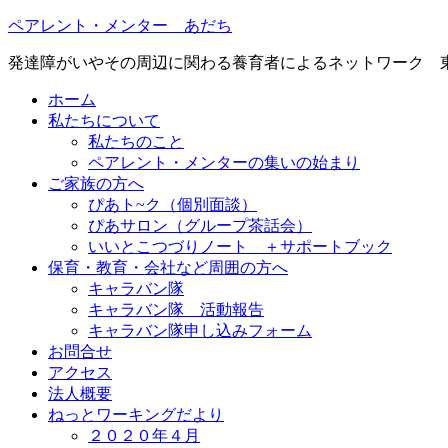
ペアレント・メンター あだち
発達障がいやその周辺に関わる養育者によるネットワーク 
ホーム
私たちについて
私たちのこと
ペアレント・メンターの集いの始まり
ご家族の方へ
ぴあト~ク（個別面談）
ぴあサロン（グループ茶話会）
いいとこつづりノート ＋サポートブック
保育・教育・会社など周囲の方へ
キャラバン隊
キャラバン隊 活動報告
キャラバン隊申し込みフォーム
お問合せ
アクセス
法人概要
ねっとワーキングだより
２０２０年４月