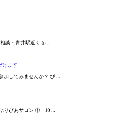
青井駅近く (p ...
だけます
してみませんか？ ぴ ...
あサロン ① 10 ...