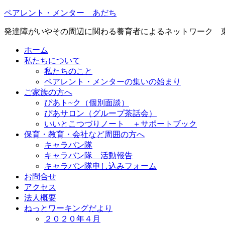
ペアレント・メンター あだち
発達障がいやその周辺に関わる養育者によるネットワーク 
ホーム
私たちについて
私たちのこと
ペアレント・メンターの集いの始まり
ご家族の方へ
ぴあト~ク（個別面談）
ぴあサロン（グループ茶話会）
いいとこつづりノート ＋サポートブック
保育・教育・会社など周囲の方へ
キャラバン隊
キャラバン隊 活動報告
キャラバン隊申し込みフォーム
お問合せ
アクセス
法人概要
ねっとワーキングだより
２０２０年４月