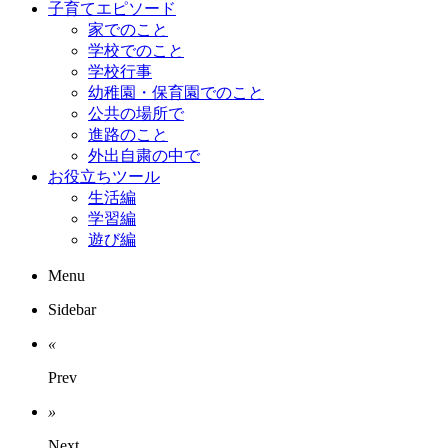
子育てエピソード
家でのこと
学校でのこと
学校行事
幼稚園・保育園でのこと
公共の場所で
進路のこと
外出自粛の中で
お役立ちツール
生活編
学習編
遊び編
Menu
Sidebar
«
Prev
»
Next