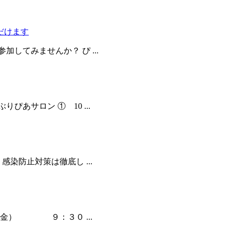
だけます
してみませんか？ ぴ ...
あサロン ① 10 ...
感染防止対策は徹底し ...
（金） ９：３０ ...