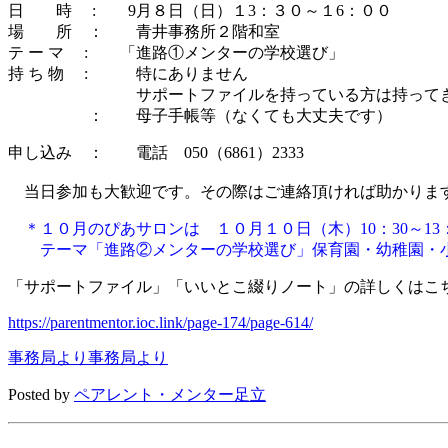
日 時 : 9月８日（日）１3：３０～１6：００
場 所 ： 青井事務所２階和室
テ ー マ : 「進路①メンターの学校選び」
持 ち 物 : 特にありません
サポートファイルを持っている方は持ってきて
： 母子手帳等（なくても大丈夫です）
申し込み ： 電話 050（6861）2333
当日参加も大歓迎です。その際はご連絡頂ければ助かりま
＊１０月のぴあサロンは １０月１０日（木）10：30～13
テーマ「進路②メンターの学校選び」保育園・幼稚園・小
「サポートファイル」「いいとこ綴りノート」の詳しくはこ
https://parentmentor.ioc.link/page-174/page-614/
事務局より
事務局より
Posted by
ペアレント・メンター足立