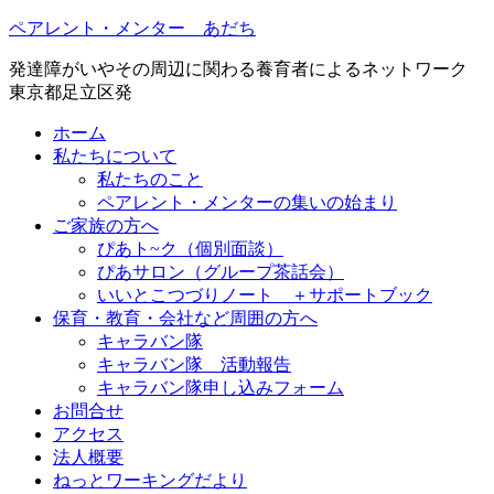
ペアレント・メンター あだち
発達障がいやその周辺に関わる養育者によるネットワーク
東京都足立区発
ホーム
私たちについて
私たちのこと
ペアレント・メンターの集いの始まり
ご家族の方へ
ぴあト~ク（個別面談）
ぴあサロン（グループ茶話会）
いいとこつづりノート ＋サポートブック
保育・教育・会社など周囲の方へ
キャラバン隊
キャラバン隊 活動報告
キャラバン隊申し込みフォーム
お問合せ
アクセス
法人概要
ねっとワーキングだより