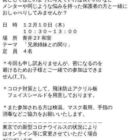
メンターや同じような悩みを持った保護者の方と一緒に
おしゃべりしてみませんか？
日 時 １２月１０日（木）
１０：３０～１３：００
場 所 青井２F 和室
テーマ 「兄弟姉妹との関り」
定 員 ４名
＊今回も申し訳ありませんが、密になるのを
避けるためお子様とご一緒での参加はできま
せん(T_T)。
＊コロナ対策として、飛沫防止アクリル板
フェイスシールドを用意しております。
＊また参加される方は検温、マスク着用、手指の
消毒などご協力をお願いいたします。
＿＿＿＿＿＿＿＿＿＿＿＿＿＿＿＿＿＿＿＿
東京での新型コロナウイルスの状況により
はオンライン等に変更させていただく場合