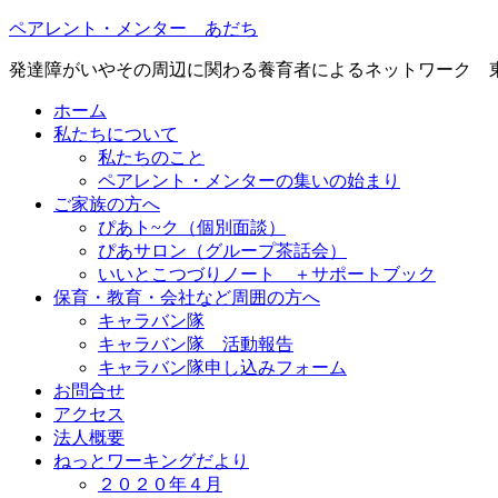
ペアレント・メンター あだち
発達障がいやその周辺に関わる養育者によるネットワーク 
ホーム
私たちについて
私たちのこと
ペアレント・メンターの集いの始まり
ご家族の方へ
ぴあト~ク（個別面談）
ぴあサロン（グループ茶話会）
いいとこつづりノート ＋サポートブック
保育・教育・会社など周囲の方へ
キャラバン隊
キャラバン隊 活動報告
キャラバン隊申し込みフォーム
お問合せ
アクセス
法人概要
ねっとワーキングだより
２０２０年４月