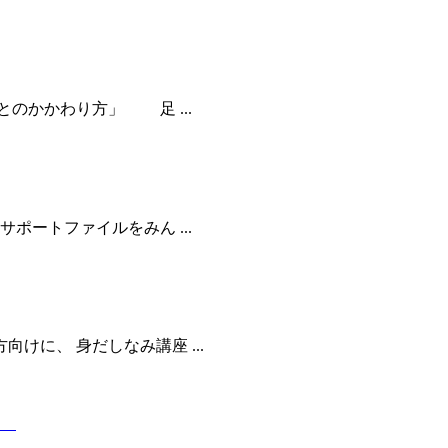
かかわり方」 足 ...
ポートファイルをみん ...
に、 身だしなみ講座 ...
④