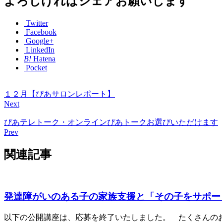
よろしければシェアお願いします
Twitter
Facebook
Google+
LinkedIn
B!
Hatena
Pocket
１２月【ぴあサロンレポート】
Next
ぴあテレトーク・オンラインぴあトークお選びいただけます
Prev
関連記事
発達障がいのある子の家族支援と「その子をサポー
以下の公開講座は、応募を終了いたしました。 たくさんのお申