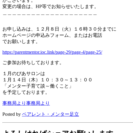
がございます。
変更の場合は、HP等でお知らせいたします。
＿＿＿＿＿＿＿＿＿＿＿＿＿＿＿＿＿＿＿＿
お申し込みは、１２月８日（火）１６時３０分までに
ホームページの申込みフォーム、またはお電話
でお願いします。
https://parentmentor.ioc.link/
page-29/page-4/page-25/
ご参加お待ちしております。
１月のぴあサロンは
１月１４日（木）１０：３０～１３：００
「メンター子育て談～働くこと」
を予定しております。
事務局より
事務局より
Posted by
ペアレント・メンター足立