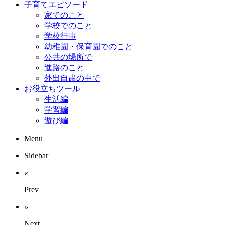
子育てエピソード
家でのこと
学校でのこと
学校行事
幼稚園・保育園でのこと
公共の場所で
進路のこと
外出自粛の中で
お役立ちツール
生活編
学習編
遊び編
Menu
Sidebar
«
Prev
»
Next