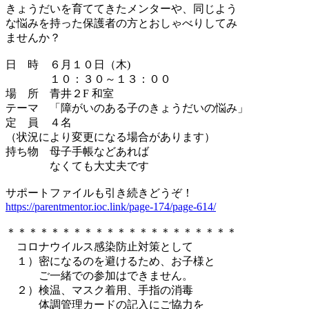
きょうだいを育ててきたメンターや、同じよう
な悩みを持った保護者の方とおしゃべりしてみ
ませんか？
日 時 ６月１０日（木)
１０：３０～１３：００
場 所 青井２F 和室
テーマ 「障がいのある子のきょうだいの悩み」
定 員 ４名
（状況により変更になる場合があります）
持ち物 母子手帳などあれば
なくても大丈夫です
サポートファイルも引き続きどうぞ！
https://parentmentor.ioc.link/page-174/page-614/
＊＊＊＊＊＊＊＊＊＊＊＊＊＊＊＊＊＊＊＊＊
コロナウイルス感染防止対策として
１）密になるのを避けるため、お子様と
ご一緒での参加はできません。
２）検温、マスク着用、手指の消毒
体調管理カードの記入にご協力を