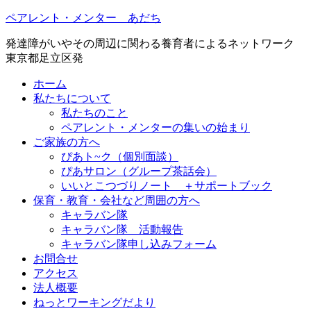
ペアレント・メンター あだち
発達障がいやその周辺に関わる養育者によるネットワーク
東京都足立区発
ホーム
私たちについて
私たちのこと
ペアレント・メンターの集いの始まり
ご家族の方へ
ぴあト~ク（個別面談）
ぴあサロン（グループ茶話会）
いいとこつづりノート ＋サポートブック
保育・教育・会社など周囲の方へ
キャラバン隊
キャラバン隊 活動報告
キャラバン隊申し込みフォーム
お問合せ
アクセス
法人概要
ねっとワーキングだより