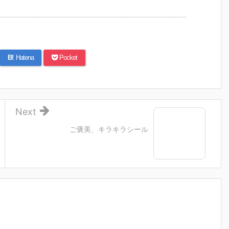
B!
Hatena
Pocket
Next
ご褒美、キラキラシール