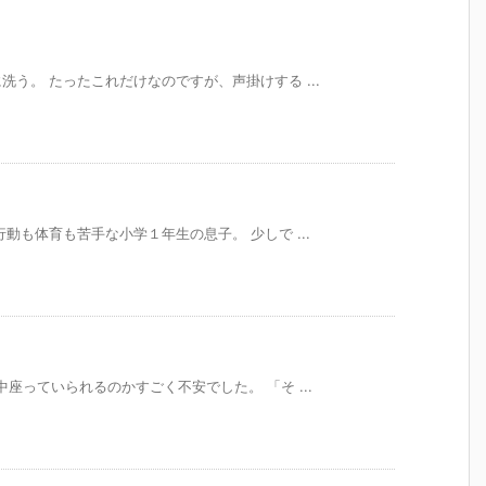
う。 たったこれだけなのですが、声掛けする ...
動も体育も苦手な小学１年生の息子。 少しで ...
座っていられるのかすごく不安でした。 「そ ...